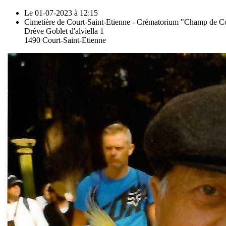
Le 01-07-2023 à 12:15
Cimetière de Court-Saint-Etienne - Crématorium "Champ de C
Drève Goblet d'alviella 1
1490 Court-Saint-Etienne