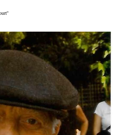
ourt"